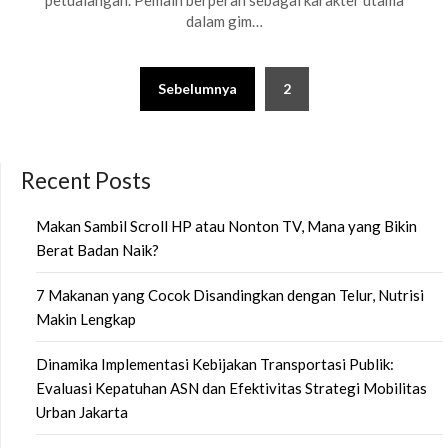
petualangan. Pemain berperan sebagai karakter utama
dalam gim…
Paginasi
Sebelumnya
2
pos
Recent Posts
Makan Sambil Scroll HP atau Nonton TV, Mana yang Bikin
Berat Badan Naik?
7 Makanan yang Cocok Disandingkan dengan Telur, Nutrisi
Makin Lengkap
Dinamika Implementasi Kebijakan Transportasi Publik:
Evaluasi Kepatuhan ASN dan Efektivitas Strategi Mobilitas
Urban Jakarta