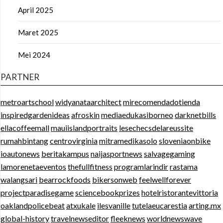
April 2025
Maret 2025
Mei 2024
PARTNER
metroartschool
widyanataarchitect
mirecomendadotienda
inspiredgardenideas
afroskin
mediaedukasiborneo
darknetbills
ellacoffeemall
mauiislandportraits
lesechecsdelareussite
rumahbintang
centrovirginia
mitramedikasolo
sloveniaonbike
ioautonews
beritakampus
naijasportnews
salvagegaming
lamorenetaeventos
thefullfitness
programlarindir
rastama
walangsari
bearrockfoods
bikersonweb
feelwellforever
projectparadisegame
sciencebookprizes
hotelristorantevittoria
oaklandpolicebeat
atxukale
ilesvanille
tutelaeucarestia
arting.mx
global-history
travelnewseditor
fleeknews
worldnewswave