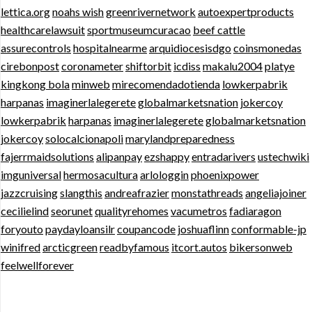
lettica.org
noahs wish
greenrivernetwork
autoexpertproducts
healthcarelawsuit
sportmuseumcuracao
beef cattle
assurecontrols
hospitalnearme
arquidiocesisdgo
coinsmonedas
cirebonpost
coronameter
shiftorbit
icdiss
makalu2004
platye
kingkong bola
minweb
mirecomendadotienda
lowkerpabrik
harpanas
imaginerlalegerete
globalmarketsnation
jokercoy
lowkerpabrik
harpanas
imaginerlalegerete
globalmarketsnation
jokercoy
solocalcionapoli
marylandpreparedness
fajerrmaidsolutions
alipanpay
ezshappy
entradarivers
ustechwiki
imguniversal
hermosacultura
arlologgin
phoenixpower
jazzcruising
slangthis
andreafrazier
monstathreads
angeliajoiner
cecilielind
seorunet
qualityrehomes
vacumetros
fadiaragon
foryouto
paydayloansilr
coupancode
joshuaflinn
conformable-jp
winifred
arcticgreen
readbyfamous
itcort.autos
bikersonweb
feelwellforever