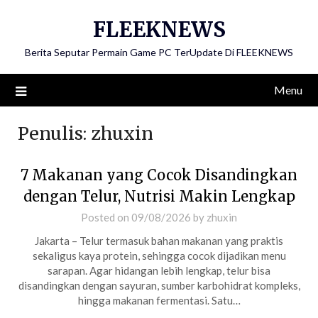
Skip
FLEEKNEWS
to
content
Berita Seputar Permain Game PC TerUpdate Di FLEEKNEWS
Menu
Penulis:
zhuxin
7 Makanan yang Cocok Disandingkan
dengan Telur, Nutrisi Makin Lengkap
Posted on
09/08/2026
by
zhuxin
Jakarta – Telur termasuk bahan makanan yang praktis
sekaligus kaya protein, sehingga cocok dijadikan menu
sarapan. Agar hidangan lebih lengkap, telur bisa
disandingkan dengan sayuran, sumber karbohidrat kompleks,
hingga makanan fermentasi. Satu…