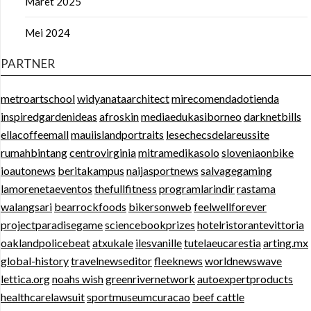
Maret 2025
Mei 2024
PARTNER
metroartschool
widyanataarchitect
mirecomendadotienda
inspiredgardenideas
afroskin
mediaedukasiborneo
darknetbills
ellacoffeemall
mauiislandportraits
lesechecsdelareussite
rumahbintang
centrovirginia
mitramedikasolo
sloveniaonbike
ioautonews
beritakampus
naijasportnews
salvagegaming
lamorenetaeventos
thefullfitness
programlarindir
rastama
walangsari
bearrockfoods
bikersonweb
feelwellforever
projectparadisegame
sciencebookprizes
hotelristorantevittoria
oaklandpolicebeat
atxukale
ilesvanille
tutelaeucarestia
arting.mx
global-history
travelnewseditor
fleeknews
worldnewswave
lettica.org
noahs wish
greenrivernetwork
autoexpertproducts
healthcarelawsuit
sportmuseumcuracao
beef cattle