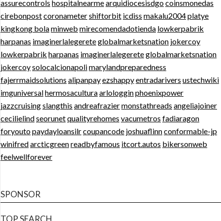
assurecontrols
hospitalnearme
arquidiocesisdgo
coinsmonedas
cirebonpost
coronameter
shiftorbit
icdiss
makalu2004
platye
kingkong bola
minweb
mirecomendadotienda
lowkerpabrik
harpanas
imaginerlalegerete
globalmarketsnation
jokercoy
lowkerpabrik
harpanas
imaginerlalegerete
globalmarketsnation
jokercoy
solocalcionapoli
marylandpreparedness
fajerrmaidsolutions
alipanpay
ezshappy
entradarivers
ustechwiki
imguniversal
hermosacultura
arlologgin
phoenixpower
jazzcruising
slangthis
andreafrazier
monstathreads
angeliajoiner
cecilielind
seorunet
qualityrehomes
vacumetros
fadiaragon
foryouto
paydayloansilr
coupancode
joshuaflinn
conformable-jp
winifred
arcticgreen
readbyfamous
itcort.autos
bikersonweb
feelwellforever
SPONSOR
TOP SEARCH