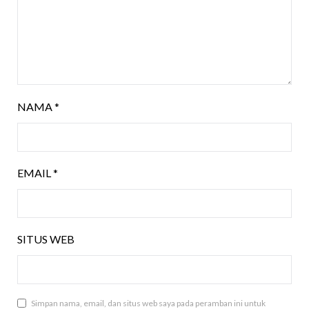
NAMA
*
EMAIL
*
SITUS WEB
Simpan nama, email, dan situs web saya pada peramban ini untuk