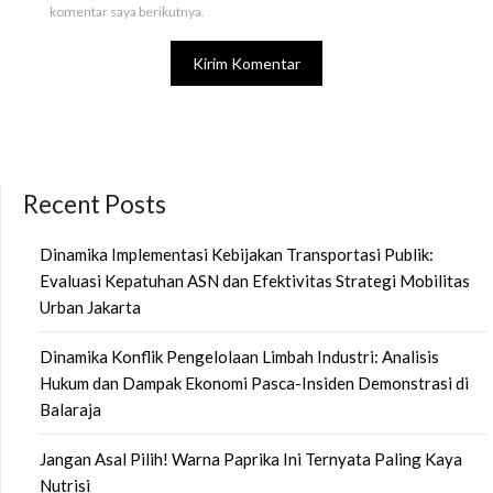
komentar saya berikutnya.
Recent Posts
Dinamika Implementasi Kebijakan Transportasi Publik:
Evaluasi Kepatuhan ASN dan Efektivitas Strategi Mobilitas
Urban Jakarta
Dinamika Konflik Pengelolaan Limbah Industri: Analisis
Hukum dan Dampak Ekonomi Pasca-Insiden Demonstrasi di
Balaraja
Jangan Asal Pilih! Warna Paprika Ini Ternyata Paling Kaya
Nutrisi