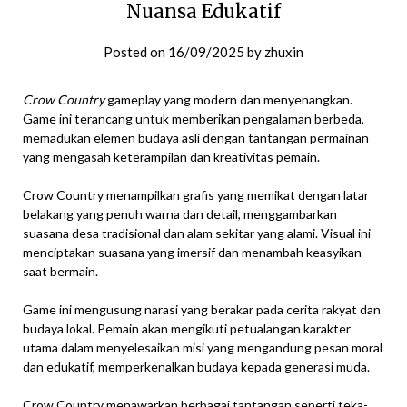
Nuansa Edukatif
Posted on
16/09/2025
by
zhuxin
Crow Country
gameplay yang modern dan menyenangkan.
Game ini terancang untuk memberikan pengalaman berbeda,
memadukan elemen budaya asli dengan tantangan permainan
yang mengasah keterampilan dan kreativitas pemain.
Crow Country menampilkan grafis yang memikat dengan latar
belakang yang penuh warna dan detail, menggambarkan
suasana desa tradisional dan alam sekitar yang alami. Visual ini
menciptakan suasana yang imersif dan menambah keasyikan
saat bermain.
Game ini mengusung narasi yang berakar pada cerita rakyat dan
budaya lokal. Pemain akan mengikuti petualangan karakter
utama dalam menyelesaikan misi yang mengandung pesan moral
dan edukatif, memperkenalkan budaya kepada generasi muda.
Crow Country menawarkan berbagai tantangan seperti teka-