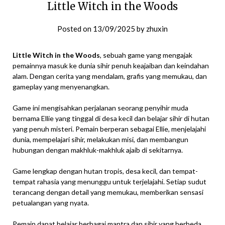
Little Witch in the Woods
Posted on
13/09/2025
by
zhuxin
Little Witch in the Woods
, sebuah game yang mengajak
pemainnya masuk ke dunia sihir penuh keajaiban dan keindahan
alam. Dengan cerita yang mendalam, grafis yang memukau, dan
gameplay yang menyenangkan.
Game ini mengisahkan perjalanan seorang penyihir muda
bernama Ellie yang tinggal di desa kecil dan belajar sihir di hutan
yang penuh misteri. Pemain berperan sebagai Ellie, menjelajahi
dunia, mempelajari sihir, melakukan misi, dan membangun
hubungan dengan makhluk-makhluk ajaib di sekitarnya.
Game lengkap dengan hutan tropis, desa kecil, dan tempat-
tempat rahasia yang menunggu untuk terjelajahi. Setiap sudut
terancang dengan detail yang memukau, memberikan sensasi
petualangan yang nyata.
Pemain dapat belajar berbagai mantra dan sihir yang berbeda,