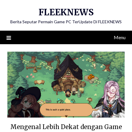
Skip
FLEEKNEWS
to
content
Berita Seputar Permain Game PC TerUpdate Di FLEEKNEWS
Menu
Mengenal Lebih Dekat dengan Game