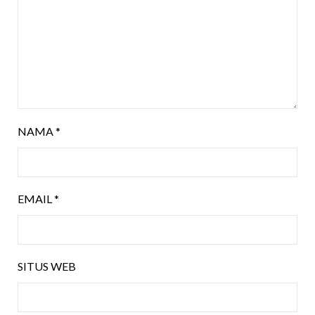
NAMA
*
EMAIL
*
SITUS WEB