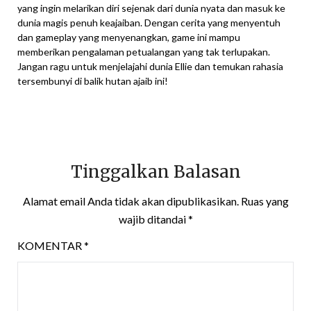
yang ingin melarikan diri sejenak dari dunia nyata dan masuk ke
dunia magis penuh keajaiban. Dengan cerita yang menyentuh
dan gameplay yang menyenangkan, game ini mampu
memberikan pengalaman petualangan yang tak terlupakan.
Jangan ragu untuk menjelajahi dunia Ellie dan temukan rahasia
tersembunyi di balik hutan ajaib ini!
Tinggalkan Balasan
Alamat email Anda tidak akan dipublikasikan.
Ruas yang
wajib ditandai
*
KOMENTAR
*