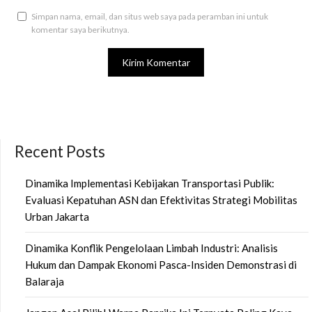
Simpan nama, email, dan situs web saya pada peramban ini untuk
komentar saya berikutnya.
Recent Posts
Dinamika Implementasi Kebijakan Transportasi Publik:
Evaluasi Kepatuhan ASN dan Efektivitas Strategi Mobilitas
Urban Jakarta
Dinamika Konflik Pengelolaan Limbah Industri: Analisis
Hukum dan Dampak Ekonomi Pasca-Insiden Demonstrasi di
Balaraja