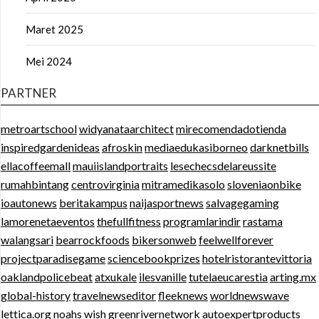
Maret 2025
Mei 2024
PARTNER
metroartschool
widyanataarchitect
mirecomendadotienda
inspiredgardenideas
afroskin
mediaedukasiborneo
darknetbills
ellacoffeemall
mauiislandportraits
lesechecsdelareussite
rumahbintang
centrovirginia
mitramedikasolo
sloveniaonbike
ioautonews
beritakampus
naijasportnews
salvagegaming
lamorenetaeventos
thefullfitness
programlarindir
rastama
walangsari
bearrockfoods
bikersonweb
feelwellforever
projectparadisegame
sciencebookprizes
hotelristorantevittoria
oaklandpolicebeat
atxukale
ilesvanille
tutelaeucarestia
arting.mx
global-history
travelnewseditor
fleeknews
worldnewswave
lettica.org
noahs wish
greenrivernetwork
autoexpertproducts