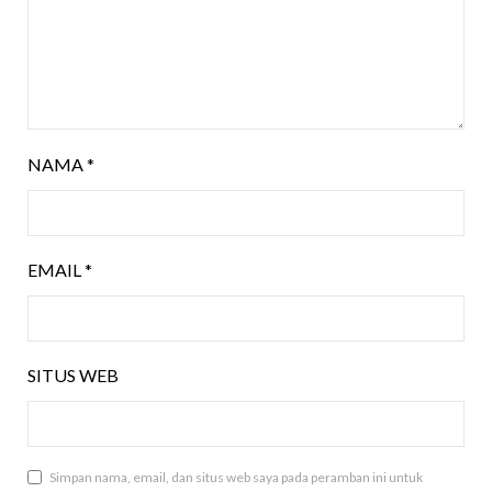
NAMA
*
EMAIL
*
SITUS WEB
Simpan nama, email, dan situs web saya pada peramban ini untuk