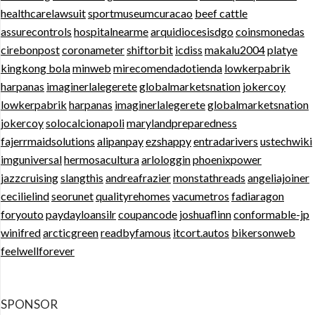
healthcarelawsuit
sportmuseumcuracao
beef cattle
assurecontrols
hospitalnearme
arquidiocesisdgo
coinsmonedas
cirebonpost
coronameter
shiftorbit
icdiss
makalu2004
platye
kingkong bola
minweb
mirecomendadotienda
lowkerpabrik
harpanas
imaginerlalegerete
globalmarketsnation
jokercoy
lowkerpabrik
harpanas
imaginerlalegerete
globalmarketsnation
jokercoy
solocalcionapoli
marylandpreparedness
fajerrmaidsolutions
alipanpay
ezshappy
entradarivers
ustechwiki
imguniversal
hermosacultura
arlologgin
phoenixpower
jazzcruising
slangthis
andreafrazier
monstathreads
angeliajoiner
cecilielind
seorunet
qualityrehomes
vacumetros
fadiaragon
foryouto
paydayloansilr
coupancode
joshuaflinn
conformable-jp
winifred
arcticgreen
readbyfamous
itcort.autos
bikersonweb
feelwellforever
SPONSOR