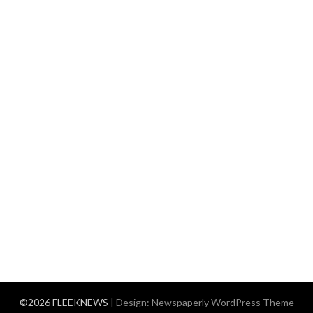
©2026 FLEEKNEWS
| Design:
Newspaperly WordPress Theme