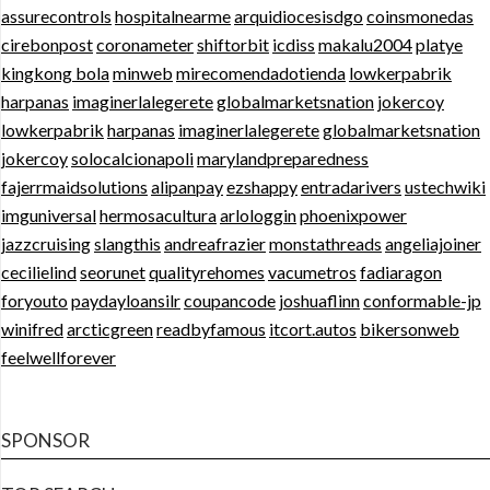
assurecontrols
hospitalnearme
arquidiocesisdgo
coinsmonedas
cirebonpost
coronameter
shiftorbit
icdiss
makalu2004
platye
kingkong bola
minweb
mirecomendadotienda
lowkerpabrik
harpanas
imaginerlalegerete
globalmarketsnation
jokercoy
lowkerpabrik
harpanas
imaginerlalegerete
globalmarketsnation
jokercoy
solocalcionapoli
marylandpreparedness
fajerrmaidsolutions
alipanpay
ezshappy
entradarivers
ustechwiki
imguniversal
hermosacultura
arlologgin
phoenixpower
jazzcruising
slangthis
andreafrazier
monstathreads
angeliajoiner
cecilielind
seorunet
qualityrehomes
vacumetros
fadiaragon
foryouto
paydayloansilr
coupancode
joshuaflinn
conformable-jp
winifred
arcticgreen
readbyfamous
itcort.autos
bikersonweb
feelwellforever
SPONSOR