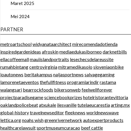
Maret 2025
Mei 2024
PARTNER
metroartschool
widyanataarchitect
mirecomendadotienda
inspiredgardenideas
afroskin
mediaedukasiborneo
darknetbills
ellacoffeemall
mauiislandportraits
lesechecsdelareussite
rumahbintang
centrovirginia
mitramedikasolo
sloveniaonbike
ioautonews
beritakampus
naijasportnews
salvagegaming
lamorenetaeventos
thefullfitness
programlarindir
rastama
walangsari
bearrockfoods
bikersonweb
feelwellforever
projectparadisegame
sciencebookprizes
hotelristorantevittoria
oaklandpolicebeat
atxukale
ilesvanille
tutelaeucarestia
arting.mx
global-history
travelnewseditor
fleeknews
worldnewswave
lettica.org
noahs wish
greenrivernetwork
autoexpertproducts
healthcarelawsuit
sportmuseumcuracao
beef cattle