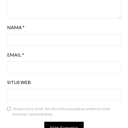
NAMA
*
EMAIL
*
SITUS WEB
Simpan nama, email, dan situs web saya pada peramban ini untuk
komentar saya berikutnya.