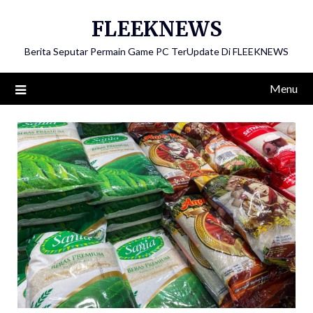
Skip
FLEEKNEWS
to
content
Berita Seputar Permain Game PC TerUpdate Di FLEEKNEWS
Menu