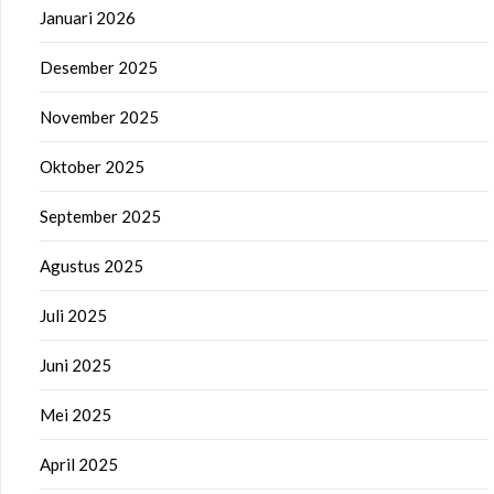
Januari 2026
Desember 2025
November 2025
Oktober 2025
September 2025
Agustus 2025
Juli 2025
Juni 2025
Mei 2025
April 2025