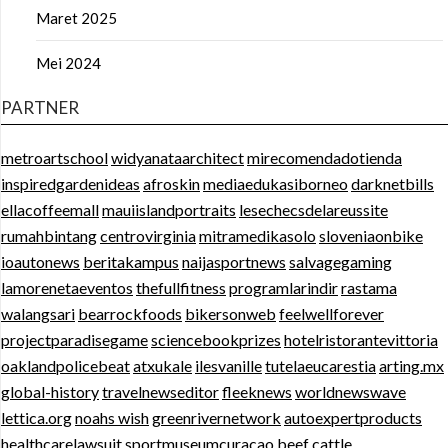
Maret 2025
Mei 2024
PARTNER
metroartschool
widyanataarchitect
mirecomendadotienda
inspiredgardenideas
afroskin
mediaedukasiborneo
darknetbills
ellacoffeemall
mauiislandportraits
lesechecsdelareussite
rumahbintang
centrovirginia
mitramedikasolo
sloveniaonbike
ioautonews
beritakampus
naijasportnews
salvagegaming
lamorenetaeventos
thefullfitness
programlarindir
rastama
walangsari
bearrockfoods
bikersonweb
feelwellforever
projectparadisegame
sciencebookprizes
hotelristorantevittoria
oaklandpolicebeat
atxukale
ilesvanille
tutelaeucarestia
arting.mx
global-history
travelnewseditor
fleeknews
worldnewswave
lettica.org
noahs wish
greenrivernetwork
autoexpertproducts
healthcarelawsuit
sportmuseumcuracao
beef cattle