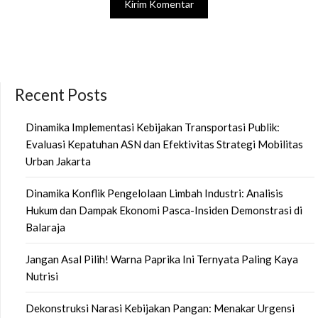
Recent Posts
Dinamika Implementasi Kebijakan Transportasi Publik:
Evaluasi Kepatuhan ASN dan Efektivitas Strategi Mobilitas
Urban Jakarta
Dinamika Konflik Pengelolaan Limbah Industri: Analisis
Hukum dan Dampak Ekonomi Pasca-Insiden Demonstrasi di
Balaraja
Jangan Asal Pilih! Warna Paprika Ini Ternyata Paling Kaya
Nutrisi
Dekonstruksi Narasi Kebijakan Pangan: Menakar Urgensi