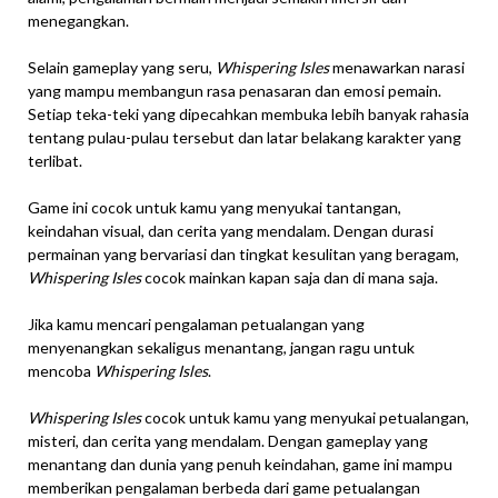
menegangkan.
Selain gameplay yang seru,
Whispering Isles
menawarkan narasi
yang mampu membangun rasa penasaran dan emosi pemain.
Setiap teka-teki yang dipecahkan membuka lebih banyak rahasia
tentang pulau-pulau tersebut dan latar belakang karakter yang
terlibat.
Game ini cocok untuk kamu yang menyukai tantangan,
keindahan visual, dan cerita yang mendalam. Dengan durasi
permainan yang bervariasi dan tingkat kesulitan yang beragam,
Whispering Isles
cocok mainkan kapan saja dan di mana saja.
Jika kamu mencari pengalaman petualangan yang
menyenangkan sekaligus menantang, jangan ragu untuk
mencoba
Whispering Isles
.
Whispering Isles
cocok untuk kamu yang menyukai petualangan,
misteri, dan cerita yang mendalam. Dengan gameplay yang
menantang dan dunia yang penuh keindahan, game ini mampu
memberikan pengalaman berbeda dari game petualangan