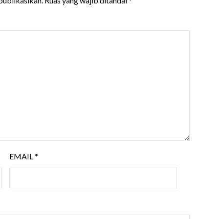
publikasikan.
Ruas yang wajib ditandai
*
EMAIL
*