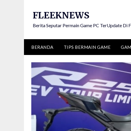
Skip
to
FLEEKNEWS
content
Berita Seputar Permain Game PC TerUpdate D
BERANDA
TIPS BERMAIN GAME
GAM