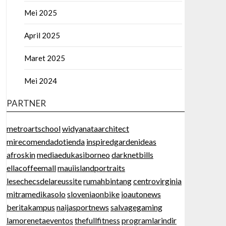
Mei 2025
April 2025
Maret 2025
Mei 2024
PARTNER
metroartschool
widyanataarchitect
mirecomendadotienda
inspiredgardenideas
afroskin
mediaedukasiborneo
darknetbills
ellacoffeemall
mauiislandportraits
lesechecsdelareussite
rumahbintang
centrovirginia
mitramedikasolo
sloveniaonbike
ioautonews
beritakampus
naijasportnews
salvagegaming
lamorenetaeventos
thefullfitness
programlarindir