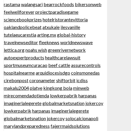
rastama
walangsari
bearrockfoods
bikersonweb
feelwellforever
projectparadisegame
sciencebookprizes
hotelristorantevittoria
oaklandpolicebeat
atxukale
ilesvanille
tutelaeucarestia
arting.mx
global-history
travelnewseditor
fleeknews
worldnewswave
lettica.org
noahs wish
greenrivernetwork
autoexpertproducts
healthcarelawsuit
sportmuseumcuracao
beef cattle
assurecontrols
hospitalnearme
arquidiocesisdgo
coinsmonedas
cirebonpost
coronameter
shiftorbit
icdiss
makalu2004
platye
kingkong bola
minweb
mirecomendadotienda
lowkerpabrik
harpanas
imaginerlalegerete
globalmarketsnation
jokercoy
lowkerpabrik
harpanas
imaginerlalegerete
globalmarketsnation
jokercoy
solocalcionapoli
marylandpreparedness
fajerrmaidsolutions