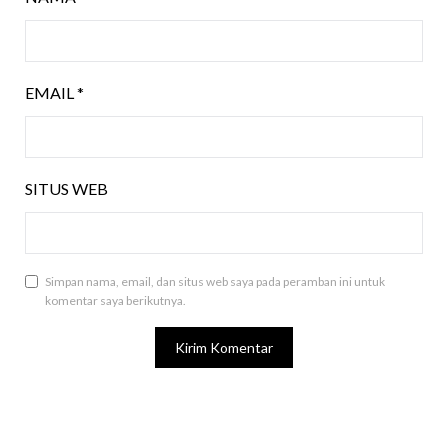
EMAIL
*
SITUS WEB
Simpan nama, email, dan situs web saya pada peramban ini untuk
komentar saya berikutnya.