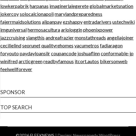
lowkerpabrik
harpanas
imaginerlalegerete
globalmarketsnation
jokercoy
solocalcionapoli
marylandpreparedness
fajerrmaidsolutions
alipanpay
ezshappy
entradarivers
ustechwiki
imguniversal
hermosacultura
arlologgin
phoenixpower
jazzcruising
slangthis
andreafrazier
monstathreads
angeliajoiner
cecilielind
seorunet
qualityrehomes
vacumetros
fadiaragon
foryouto
paydayloansilr
coupancode
joshuaflinn
conformable-jp
winifred
arcticgreen
readbyfamous
itcort.autos
bikersonweb
feelwellforever
SPONSOR
TOP SEARCH
©2026 FLEEKNEWS
| Design:
Newspaperly WordPress