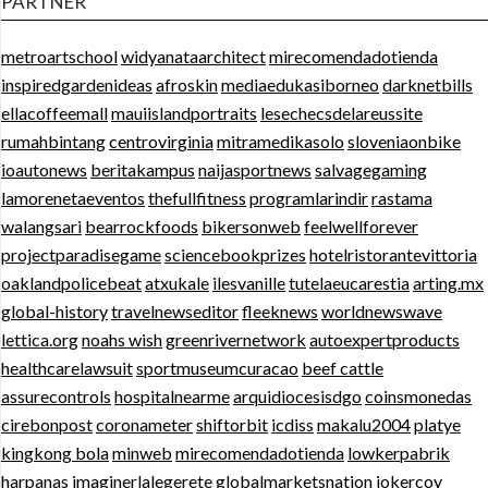
PARTNER
metroartschool
widyanataarchitect
mirecomendadotienda
inspiredgardenideas
afroskin
mediaedukasiborneo
darknetbills
ellacoffeemall
mauiislandportraits
lesechecsdelareussite
rumahbintang
centrovirginia
mitramedikasolo
sloveniaonbike
ioautonews
beritakampus
naijasportnews
salvagegaming
lamorenetaeventos
thefullfitness
programlarindir
rastama
walangsari
bearrockfoods
bikersonweb
feelwellforever
projectparadisegame
sciencebookprizes
hotelristorantevittoria
oaklandpolicebeat
atxukale
ilesvanille
tutelaeucarestia
arting.mx
global-history
travelnewseditor
fleeknews
worldnewswave
lettica.org
noahs wish
greenrivernetwork
autoexpertproducts
healthcarelawsuit
sportmuseumcuracao
beef cattle
assurecontrols
hospitalnearme
arquidiocesisdgo
coinsmonedas
cirebonpost
coronameter
shiftorbit
icdiss
makalu2004
platye
kingkong bola
minweb
mirecomendadotienda
lowkerpabrik
harpanas
imaginerlalegerete
globalmarketsnation
jokercoy