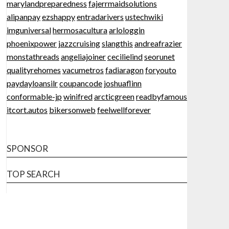
marylandpreparedness
fajerrmaidsolutions
alipanpay
ezshappy
entradarivers
ustechwiki
imguniversal
hermosacultura
arlologgin
phoenixpower
jazzcruising
slangthis
andreafrazier
monstathreads
angeliajoiner
cecilielind
seorunet
qualityrehomes
vacumetros
fadiaragon
foryouto
paydayloansilr
coupancode
joshuaflinn
conformable-jp
winifred
arcticgreen
readbyfamous
itcort.autos
bikersonweb
feelwellforever
SPONSOR
TOP SEARCH