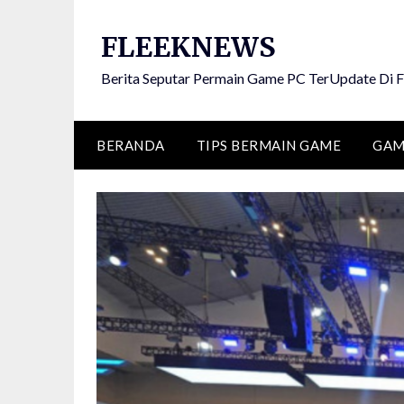
Skip
to
FLEEKNEWS
content
Berita Seputar Permain Game PC TerUpdate D
BERANDA
TIPS BERMAIN GAME
GAM