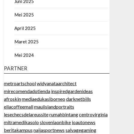
Juni 2025
Mei 2025
April 2025
Maret 2025
Mei 2024
PARTNER
metroartschool
widyanataarchitect
mirecomendadotienda
inspiredgardenideas
afroskin
mediaedukasiborneo
darknetbills
ellacoffeemall
mauiislandportraits
lesechecsdelareussite
rumahbintang
centrovirginia
mitramedikasolo
sloveniaonbike
ioautonews
beritakampus
naijasportnews
salvagegaming