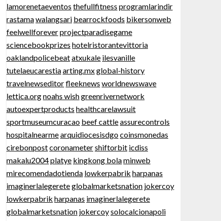
lamorenetaeventos
thefullfitness
programlarindir
rastama
walangsari
bearrockfoods
bikersonweb
feelwellforever
projectparadisegame
sciencebookprizes
hotelristorantevittoria
oaklandpolicebeat
atxukale
ilesvanille
tutelaeucarestia
arting.mx
global-history
travelnewseditor
fleeknews
worldnewswave
lettica.org
noahs wish
greenrivernetwork
autoexpertproducts
healthcarelawsuit
sportmuseumcuracao
beef cattle
assurecontrols
hospitalnearme
arquidiocesisdgo
coinsmonedas
cirebonpost
coronameter
shiftorbit
icdiss
makalu2004
platye
kingkong bola
minweb
mirecomendadotienda
lowkerpabrik
harpanas
imaginerlalegerete
globalmarketsnation
jokercoy
lowkerpabrik
harpanas
imaginerlalegerete
globalmarketsnation
jokercoy
solocalcionapoli