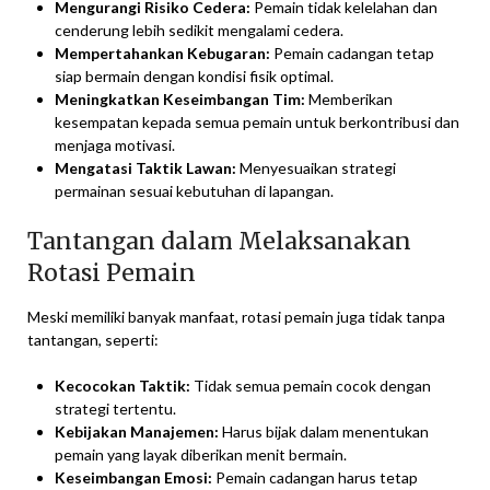
Mengurangi Risiko Cedera:
Pemain tidak kelelahan dan
cenderung lebih sedikit mengalami cedera.
Mempertahankan Kebugaran:
Pemain cadangan tetap
siap bermain dengan kondisi fisik optimal.
Meningkatkan Keseimbangan Tim:
Memberikan
kesempatan kepada semua pemain untuk berkontribusi dan
menjaga motivasi.
Mengatasi Taktik Lawan:
Menyesuaikan strategi
permainan sesuai kebutuhan di lapangan.
Tantangan dalam Melaksanakan
Rotasi Pemain
Meski memiliki banyak manfaat, rotasi pemain juga tidak tanpa
tantangan, seperti:
Kecocokan Taktik:
Tidak semua pemain cocok dengan
strategi tertentu.
Kebijakan Manajemen:
Harus bijak dalam menentukan
pemain yang layak diberikan menit bermain.
Keseimbangan Emosi:
Pemain cadangan harus tetap