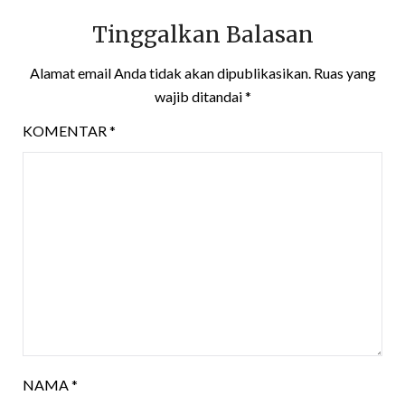
Tinggalkan Balasan
Alamat email Anda tidak akan dipublikasikan.
Ruas yang
wajib ditandai
*
KOMENTAR
*
NAMA
*