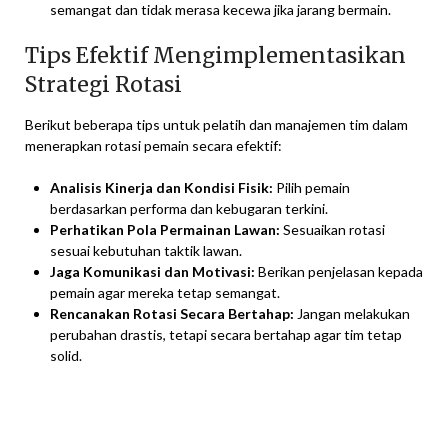
semangat dan tidak merasa kecewa jika jarang bermain.
Tips Efektif Mengimplementasikan
Strategi Rotasi
Berikut beberapa tips untuk pelatih dan manajemen tim dalam
menerapkan rotasi pemain secara efektif:
Analisis Kinerja dan Kondisi Fisik:
Pilih pemain
berdasarkan performa dan kebugaran terkini.
Perhatikan Pola Permainan Lawan:
Sesuaikan rotasi
sesuai kebutuhan taktik lawan.
Jaga Komunikasi dan Motivasi:
Berikan penjelasan kepada
pemain agar mereka tetap semangat.
Rencanakan Rotasi Secara Bertahap:
Jangan melakukan
perubahan drastis, tetapi secara bertahap agar tim tetap
solid.