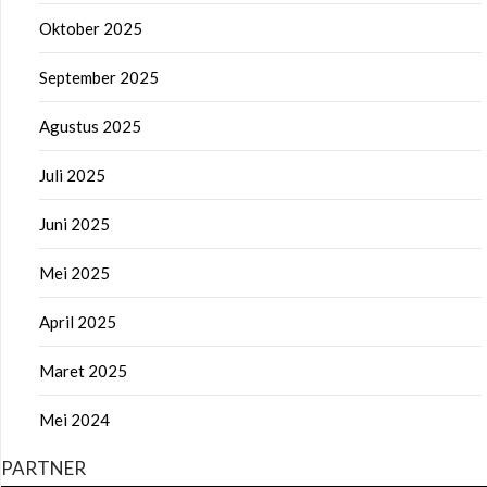
Oktober 2025
September 2025
Agustus 2025
Juli 2025
Juni 2025
Mei 2025
April 2025
Maret 2025
Mei 2024
PARTNER